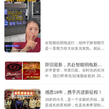
场对仲子路科技技术实力与服务品质
的又一重磅肯定。
在智能化弱电这行，咱仲子路智能可
是一直努力给大伙发光发热。就从今
年年初开始，每天早上 7 点半到 9
点，那可是雷打不动，慧姐都在直播
辞旧迎新，共赴智能弱电新征程
间给大家唠智能化弱电那些事儿。
岁序更替，华章日新。在时光的长河
中，我们即将告别满载收获的 2025
年，迎来充满希望的 2026 年。值此
新旧交替之际，回首过去一年，公司
感恩18年，携手共进新征程！
在智能化弱电领域步履坚实，不仅在
项目上成绩斐然，在新媒体领域同样
18岁的今天，是一个全新的开始，这
成果丰硕。
是成长的里程碑，也是未来希望的起