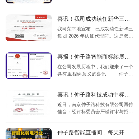
这不仅是对我司服务能力与技术水平
的高度认可，更是双方合作历程中的
喜讯！我司成功续任新华三集团 2026 年认证代理商
又一重要里程碑。 浙江大华股份作为
全球领先的智慧物联解决方案提供
我司荣幸地宣布，已成功续任新华三
商，拥有超 1 万人的研发团队，每年
集团 2026 年认证代理商。这是双方
研发投入超 30 亿元，累计专利申请
合作历程中的又一重要里程碑，彰显
量超 8000 件。其在视频智能分析等
了我司在技术与服务领域的卓越实
领域技术卓越，产品广泛应用于智慧
喜报！仲子路智能商标续展注册成功，开启新十年辉煌征程
力。
交通、智慧园区等场景。
在公司发展历程中，我们迎来了一个
具有里程碑意义的喜讯 —— 仲子路
智能商标续展注册成功，续展注册有
效期至 2036 年 03 月 20 日。这不仅
喜讯！仲子路科技成功中标元茂大厦监控系统改造项目
是对我们过去努力的高度认可，更是
为未来十年的发展奠定了坚实基础。
近日，南京仲子路科技有限公司再传
佳音：经评标委员会严谨评审与招标
人最终确认，我司成功斩获南京太湖
世家物业管理有限公司 “元茂大厦监
仲子路智能直播间，每天开讲智能化弱电知识！
控系统改造项目” 中标资格，这是市