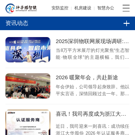
安防监控
机房建设
智慧办公
资讯动态
2025深圳物联网展现场调研:标准化时代，物联生态的“深耕与破圈”
当8万平方米展厅的灯光聚焦“生态智
能·物联全球”的主题横幅，我们在
IOTE2025深圳物联网展的三天实地
探访中，从1001家参展企业的技术实
2026 暖聚年会，共赴新途
践与11万+观众的交流反馈里，清晰
捕捉到产业发展的全新脉搏—...
年会伊始，公司领导起身致辞。他以
平实言语，深情回顾过去一年。那些
艰难项目，团队齐心协力、日夜奋
战；面对严苛客户，凭专业与坚持赢
喜讯！我司再度成为浙江大华股份 2026 年认证服务商
得信任。讲到动情处，领导声音微
颤，眼神满是对大家努力的认可与感
近日，我司迎来一则喜讯：成功续任
动。
浙江大华股份 2026 年认证服务商。